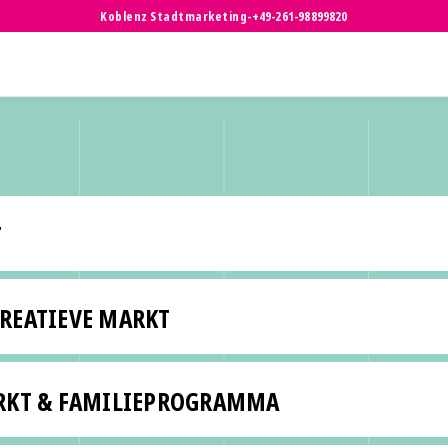
Koblenz Stadtmarketing
-
+49-261-98899820
T
REATIEVE MARKT
ARKT & FAMILIEPROGRAMMA
 u (bar tot 22 u)