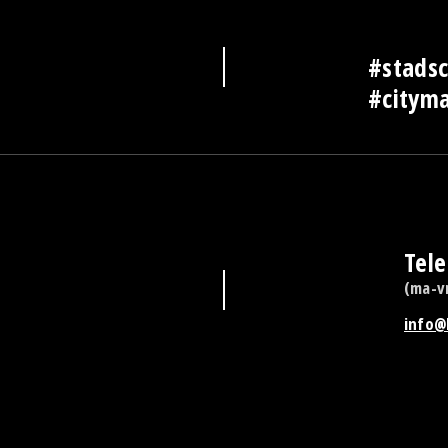
#stads
#cityma
Tel
(ma-vr
info@