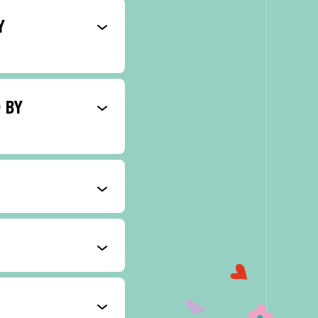
Y
 BY
minken met